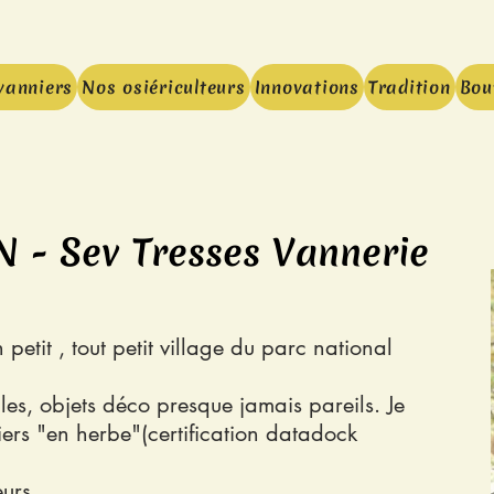
vanniers
Nos osiériculteurs
Innovations
Tradition
Bou
 - Sev Tresses Vannerie
petit , tout petit village du parc national
lles, objets déco presque jamais pareils. Je
iers "en herbe"(certification datadock
urs...