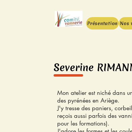
Présentation
Nos 
Severine RIMANN
Mon atelier est niché dans un 
des pyrénées en Ariège.
J'y tresse des paniers, corbei
reçois aussi parfois des vann
pour les formations).
J'adore les formes et les coule