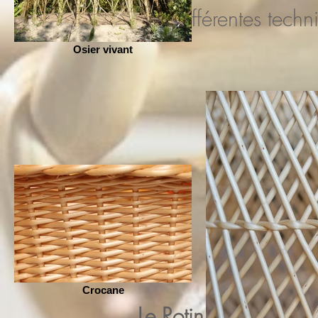
Les différentes tech
Osier vivant
Crocane
Le Rotin, palmier ra