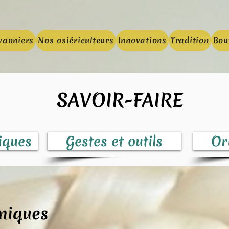
vanniers
Nos osiériculteurs
Innovations
Tradition
Bou
SAVOIR-FAIRE
iques
Gestes et outils
Or
hniques