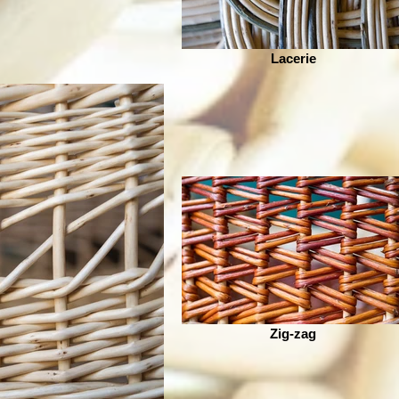
Lacerie
Zig-zag