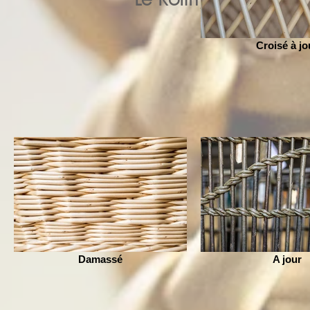
Croisé à jo
Damassé
A jour