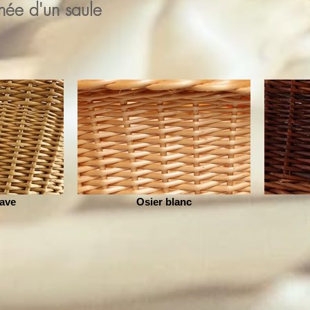
née d'un saule
lave
Osier blanc