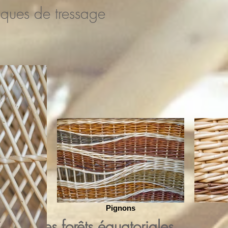
niques de tressage
Pignons
mpant des forêts équatoriales