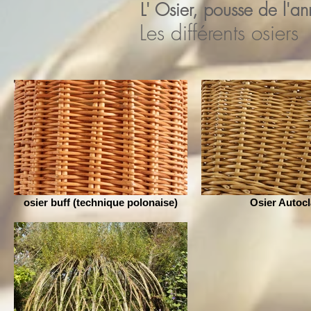
L' Osier, pousse de l'an
Les différents osiers
osier buff (technique polonaise)
Osier Autoc