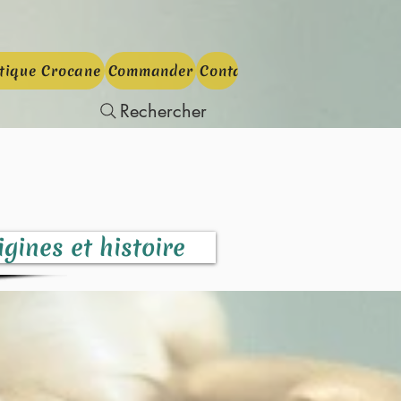
tique Crocane
Commander
Contact
On en parle
Réserv
Rechercher
igines et histoire