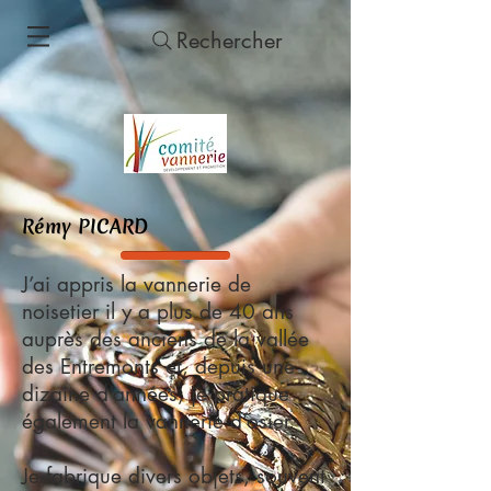
Rechercher
Rémy PICARD
J’ai appris la vannerie de
noisetier il y a plus de 40 ans
auprès des anciens de la vallée
des Entremonts et, depuis une
dizaine d’années, je pratique
également la vannerie d’osier.
Je fabrique divers objets, souvent