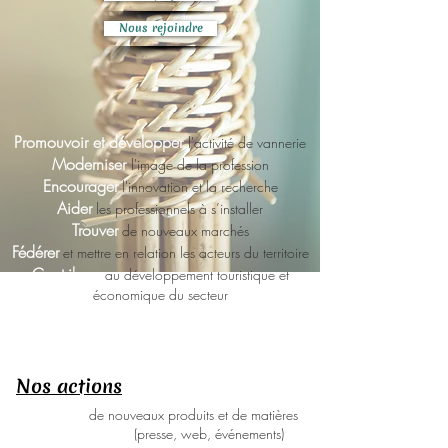
Nous rejoindre
Promouvoir et développer
l'activité de vannerie
Moderniser
l'image de la profession
Encourager
l'innovation et la recherche
Aider
les professionnels à s’installer
Trouver
de nouveaux marchés
Fédérer
et mettre en relation les acteurs du territoire
Contribuer
au développement touristique et
économique du secteur
Nos actions
Recherches
de nouveaux produits et de matières
Communication
(presse, web, événements)