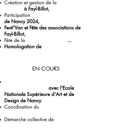
Création et gestion de la
boutique
Crocane
à Fayl-Billot,
Participation
Salon des Métiers d'Art
de Nancy
2024,
Festi'Van et Fête des associations de
Fayl-Billot,
Fête de la
Saint-Antoine 2026
...
Homologation de
l'
I
ndication
Géographique
"Vannerie de Fayl-
Billot"
EN COURS
Recherche - Innovation
autour
des
moules de vannerie,
avec l'Ecole
Nationale Supérieure d'Art et de
Design de Nancy
Coordination du
Pôle régional de
Compétences
"
Métier d'Art Vannerie"
Démarche
collective de
relance de
l'osiériculture