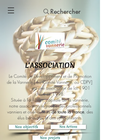
Rechercher
L'ASSOCIATION
Le Comité de Développement et de Promotion
de la Vannerie [ ou Comité Vannerie, ou CDPV]
est une association de loi 1901
créée en 1998.
Située à Fayl-Billot, capitale de la vannerie,
notre association regroupe des professionnels
vanniers et osiériculteurs
de toute la France
, des
élus bénévoles et des sympathisants.
Nos objectifs
Nos Actions
Nos projets