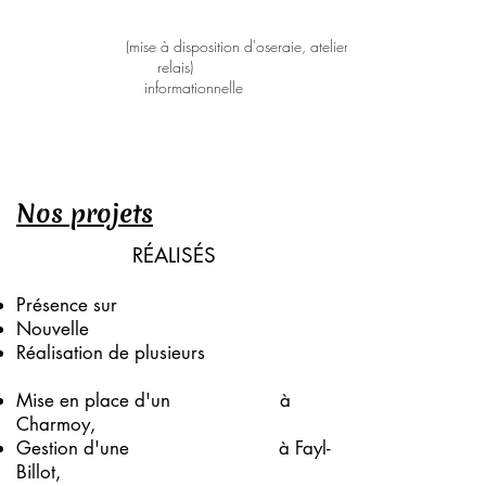
Transmission de commandes
Gestion de la Boutique
Crocane
Aide à l’installation
(mise à disposition d'oseraie, atelier
relais)
Veille
informationnelle
Nos projets
RÉALISÉS
Présence sur
les réseaux sociaux
Nouvelle
photothèque
Réalisation
de plusieurs
films
thématiques
Mise en place d'un
atelier relais
à
Charmoy,
Gestion d'une
oseraie partagée
à Fayl-
Billot
,