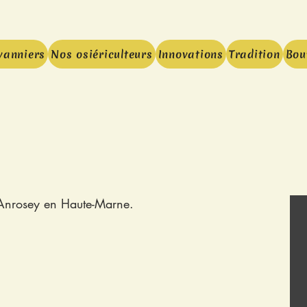
vanniers
Nos osiériculteurs
Innovations
Tradition
Bou
E
 Anrosey en Haute-Marne.