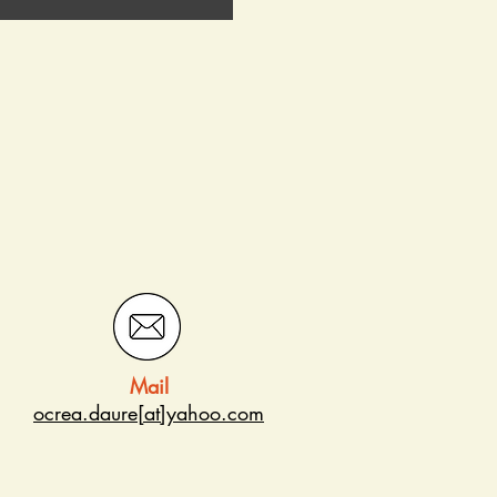
Mail
ocrea.daure[at]
yahoo.com