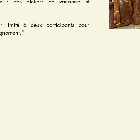
cs : des ateliers de vannerie et
r limité à deux participants pour
ignement."